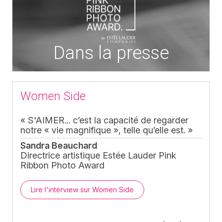
Dans la presse
Women Side
« S'AIMER... c’est la capacité de regarder
notre « vie magnifique », telle qu’elle est. »
Sandra Beauchard
Le Monde Culture et idées
Directrice artistique Estée Lauder Pink
Henk van der Mark
- Pdt Estée Lauder
Ribbon Photo Award
Companies France (2012)
Pdt "Le Cancer du Sein, Parlons-en !" (2012)
Lire l'interview sur Women Side