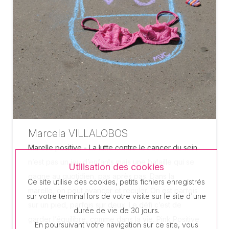
Marcela VILLALOBOS
Marelle positive - La lutte contre le cancer du sein
n’est pas un jeu d’enfants mais une bataille qui se
Utilisation des cookies
gagne au quotidien, pas après pas. Dans la
Ce site utilise des cookies, petits fichiers enregistrés
marelle, on peut avancer et reculer. On est parfois
sur votre terminal lors de votre visite sur le site d'une
sur un pied, parfois sur deux. Le défi c’est de
durée de vie de 30 jours.
garder l’équilibre, comme dans la vie. Pink Positive
En poursuivant votre navigation sur ce site, vous