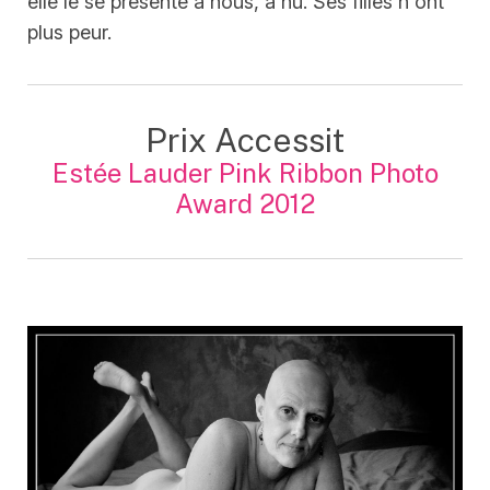
elle le se présente à nous, à nu. Ses filles n'ont
plus peur.
Prix Accessit
Estée Lauder Pink Ribbon Photo
Award 2012